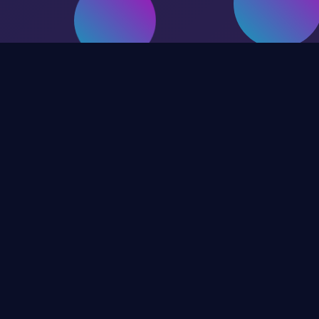
Jeux en Vedette
✈️